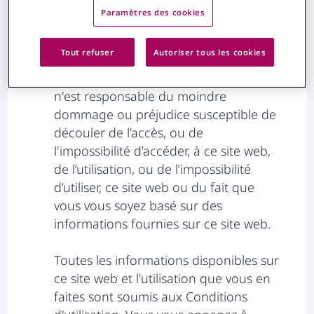
accéder à leurs risques et périls au site
Paramètres des cookies
web et à son contenu. Ni Chiesi ni
aucune tierce partie impliquée dans le
Tout refuser
Autoriser tous les cookies
développement, la production, la
livraison ou la gestion de ce site web
n'est responsable du moindre
dommage ou préjudice susceptible de
découler de l’accès, ou de
l'impossibilité d’accéder, à ce site web,
de l’utilisation, ou de l’impossibilité
d’utiliser, ce site web ou du fait que
vous vous soyez basé sur des
informations fournies sur ce site web.
Toutes les informations disponibles sur
ce site web et l'utilisation que vous en
faites sont soumis aux Conditions