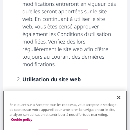
modifications entreront en vigueur dès
qu'elles seront apportées sur le site
web. En continuant à utiliser le site
web, vous êtes censé approuver
également les Conditions d'utilisation
modifiées. Vérifiez dès lors
régulièrement le site web afin d'être
toujours au courant des dernières
modifications.
Utilisation du site web
Les informations fournies sur ce site
web sont des informations générales
En cliquant sur « Accepter tous les cookies », vous acceptez le stockage
relatives aux troubles respiratoires.
de cookies sur votre appareil pour améliorer la navigation sur le site,
analyser son utilisation et contribuer à nos efforts de marketing.
Cookie policy
Les utilisateurs de ce site web déclarent