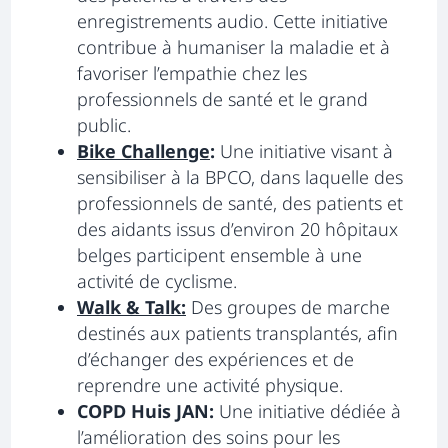
enregistrements audio. Cette initiative
contribue à humaniser la maladie et à
favoriser l’empathie chez les
professionnels de santé et le grand
public.
Bike Challenge
s’ouvre dans un nouvel on
:
s’ouvre dans un nouvel on
Une initiative visant à
sensibiliser à la BPCO, dans laquelle des
professionnels de santé, des patients et
des aidants issus d’environ 20 hôpitaux
belges participent ensemble à une
activité de cyclisme.
Walk & Talk:
s’ouvre dans un nouvel ongle
Des groupes de marche
destinés aux patients transplantés, afin
d’échanger des expériences et de
reprendre une activité physique.
COPD Huis JAN:
Une initiative dédiée à
l’amélioration des soins pour les