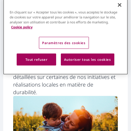
personnes et la planète
. Chaque pilier
représente un domaine crucial où nous
En cliquant sur « Accepter tous les cookies », vous acceptez le stockage
souhaitons avoir un impact positif. En
de cookies sur votre appareil pour améliorer la navigation sur le site,
analyser son utilisation et contribuer à nos efforts de marketing.
alignant le développement de notre
Cookie policy
entreprise sur le progrès sociétal, nous
nous engageons à générer de la valeur
Paramètres des cookies
économique tout en relevant les
principaux défis de la société.
Tout refuser
Autoriser tous les cookies
Vous trouverez ci-dessous des information
détaillées sur certaines de nos initiatives et
réalisations locales en matière de
durabilité.