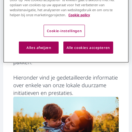
Planet
. Elke pijler vertegenwoordigt een
opslaan van cookies op uw apparaat voor het verbeteren van
cruciaal gebied waarin we een positieve
websitenavigatie, het analyseren van websitegebruik en om ons te
impact willen maken. Door onze
helpen bij onze marketingprojecten.
Cookie policy
bedrijfsontwikkeling te koppelen aan
maatschappelijke vooruitgang, zetten we
Cookie-instellingen
ons in om economische waarde te
genereren en tegelijkertijd belangrijke
Alles afwijzen
Alle cookies accepteren
maatschappelijke uitdagingen aan te
pakken.
Hieronder vind je gedetailleerde informatie
over enkele van onze lokale duurzame
initiatieven en prestaties.