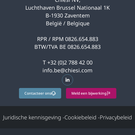
Luchthaven Brussel Nationaal 1K
B-1930 Zaventem
België / Belgique
RPR / RPM 0826.654.883
BTW/TVA BE 0826.654.883
T +32 (0)2 788 42 00
info.be@chiesi.com
opens in a new tab
Contacteer ons
Meld een bijwerking
Juridische kennisgeving
-
Cookiebeleid
-
Privacybeleid