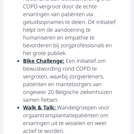
COPD vergroot door de echte
ervaringen van patiënten via
geluidsopnames te delen. Dit initiatief
helpt om de aandoening te
humaniseren en empathie te
bevorderen bij zorgprofessionals en
het grote publiek.
Bike Challenge
opens in a new tab
:
Een initiatief om
bewustwording rond COPD te
vergroten, waarbij zorgverleners,
patiënten en mantelzorgers van
ongeveer 20 Belgische ziekenhuizen
samen fietsen.
Walk & Talk:
opens in a new tab
Wandelgroepen voor
orgaantransplantatiepatiënten om
ervaringen uit te wisselen en weer
actief te worden.