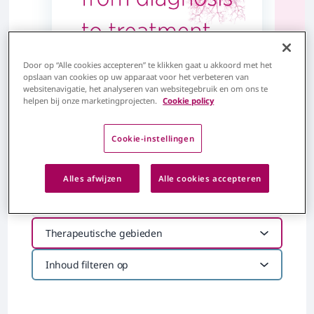
Meer informatie
Me
Door op “Alle cookies accepteren” te klikken gaat u akkoord met het
opslaan van cookies op uw apparaat voor het verbeteren van
websitenavigatie, het analyseren van websitegebruik en om ons te
helpen bij onze marketingprojecten.
Cookie policy
Cookie-instellingen
Alle resultaten
Alles afwijzen
Alle cookies accepteren
Therapeutische gebieden
Inhoud filteren op