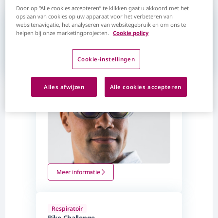
Door op “Alle cookies accepteren” te klikken gaat u akkoord met het
opslaan van cookies op uw apparaat voor het verbeteren van
websitenavigatie, het analyseren van websitegebruik en om ons te
Aankomend
helpen bij onze marketingprojecten.
Cookie policy
Cookie-instellingen
Respiratoir
Alles afwijzen
Alle cookies accepteren
Ontmoet uw virtuele patiënt
Fysiek
Meer informatie
Respiratoir
Bike Challenge