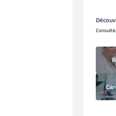
Découv
Consultez
R
Car