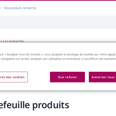
Nos produits recherche
r à la recherche
sultats
affichés dans
Portef
sur « Accepter tous les cookies », vous acceptez le stockage de cookies sur votre appar
 navigation sur le site, analyser son utilisation et contribuer à nos efforts de marketi
res des cookies
Tout refuser
Autoriser tous 
efeuille produits