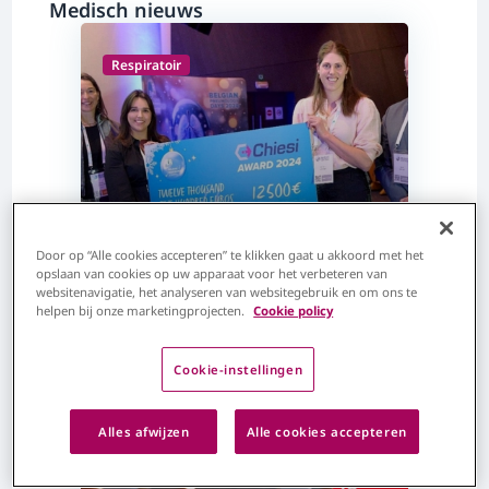
Medisch nieuws
Respiratoir
Door op “Alle cookies accepteren” te klikken gaat u akkoord met het
opslaan van cookies op uw apparaat voor het verbeteren van
websitenavigatie, het analyseren van websitegebruik en om ons te
Chiesi award
helpen bij onze marketingprojecten.
Cookie policy
Meer informatie
Cookie-instellingen
Alles afwijzen
Alle cookies accepteren