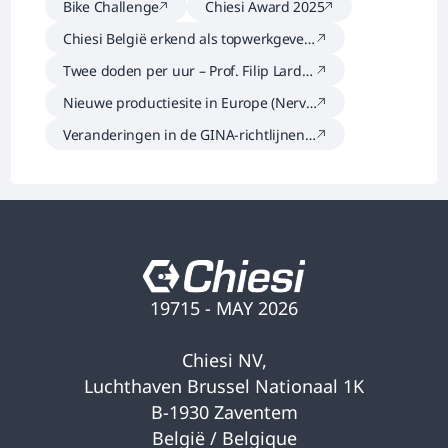
Bike Challenge
Chiesi Award 2025
Chiesi België erkend als topwerkgever
– Great Place to Work 2025
Twee doden per uur – Prof. Filip Lardo
n
Nieuwe productiesite in Europe (Nervi
ano) versterkt Chiesi’s wereldwijde gro
Veranderingen in de GINA-richtlijnen 2
eistrategie
025
19715 - MAY 2026
Chiesi NV,
Luchthaven Brussel Nationaal 1K
B-1930 Zaventem
België / Belgique