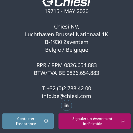
19715 - MAY 2026
Chiesi NV,
Luchthaven Brussel Nationaal 1K
B-1930 Zaventem
België / Belgique
RPR / RPM 0826.654.883
BTW/TVA BE 0826.654.883
T +32 (0)2 788 42 00
info.be@chiesi.com
s’ouvre dans un nouvel onglet
Contacter
Signaler un événement
l'assistance
indésirable