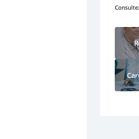
Consultez
R
Car