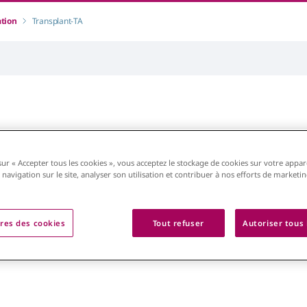
ation
Transplant-TA
ts pour
Transplantation
sur « Accepter tous les cookies », vous acceptez le stockage de cookies sur votre appar
 navigation sur le site, analyser son utilisation et contribuer à nos efforts de marketi
res des cookies
Tout refuser
Autoriser tous 