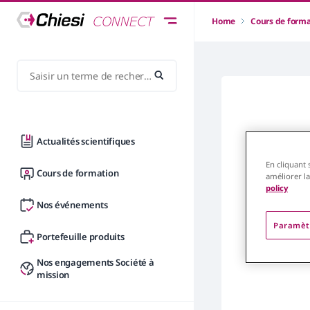
Home
Cours de form
Actualités scientifiques
Résulta
En cliquant 
Cours de formation
améliorer la
policy
Nos événements
Paramèt
Portefeuille produits
Nos engagements Société à
mission