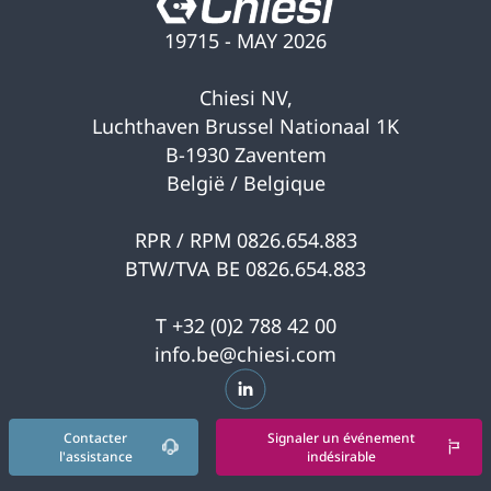
19715 - MAY 2026
Chiesi NV,
Luchthaven Brussel Nationaal 1K
B-1930 Zaventem
België / Belgique
RPR / RPM 0826.654.883
BTW/TVA BE 0826.654.883
T +32 (0)2 788 42 00
info.be@chiesi.com
s’ouvre dans un nouvel onglet
Contacter
Signaler un événement
l'assistance
indésirable